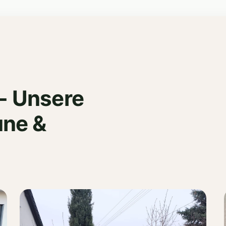
- Unsere
une &