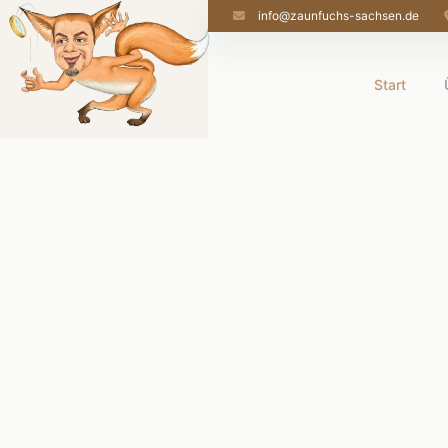
info@zaunfuchs-sachsen.de
Start