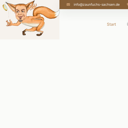
info@zaunfuchs-sachsen.de
Start