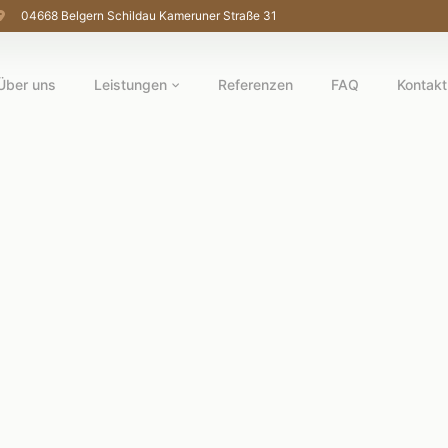
04668 Belgern Schildau Kameruner Straße 31
Über uns
Leistungen
Referenzen
FAQ
Kontakt